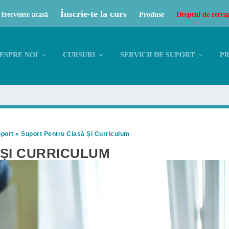
Înscrie-te la curs
 frecvente acasă
Produse
Dreptul de retra
ESPRE NOI
CURSURI
SERVICII DE SUPORT
P
port
»
Suport Pentru Clasă Și Curriculum
ȘI CURRICULUM