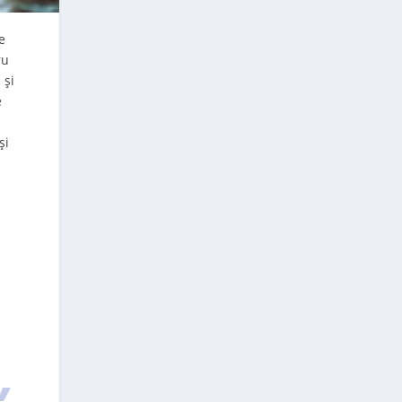
e
ru
 și
e
și