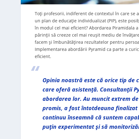
Toți profesorii, indiferent de contextul în care se 
un plan de educație individualizat (PIP), este posibi
în modul cel mai eficient? Abordarea Piramidala a 
părinții să creeze cel mai reușit mediu de învățar
facem și îmbunătățirea rezultatelor pentru persoan
Implementarea abordării Pyramid ca parte a curicu
eficient.
Opinia noastră este că orice tip de
care oferă asistență. Consultanții Py
abordarea lor. Au muncit extrem de m
promis, a fost întotdeauna finalizat 
continuu înseamnă că suntem capabi
puțin experimentat și să monitoriză