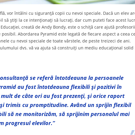
află, vor întâlni cu siguranță copii cu nevoi speciale. Dacă un elev ar
l să știți la ce intenționați să lucrați, dar cum puteti face acest luc
Educației, creată de Andy Bondy, este o schiță care ajută profesorii
e posibil. Abordarea Pyramid este legată de fiecare aspect a ceea c
ele cu nevoi speciale de toate vârstele, de peste treizeci de ani.
lumului dvs. vă va ajuta să construiți un mediu educațional solid 
 consultanță se referă întotdeauna la persoanele
ramid au fost întotdeauna flexibili și pozitivi în
ult de câte ori au fost prezenți, și orice raport
și trimis cu promptitudine. Având un sprijin flexibil
li să ne monitorizăm, să sprijinim personalul mai
m progresul elevilor.”