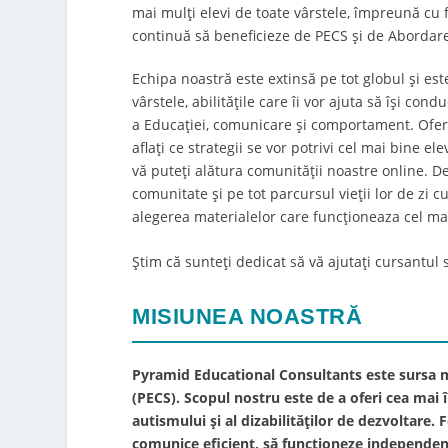
mai mulți elevi de toate vârstele, împreună cu fa
continuă să beneficieze de PECS și de Abordar
Echipa noastră este extinsă pe tot globul și es
vârstele, abilitățile care îi vor ajuta să își co
a Educației, comunicare și comportament. Oferim
aflați ce strategii se vor potrivi cel mai bine e
vă puteți alătura comunității noastre online. De
comunitate și pe tot parcursul vieții lor de zi
alegerea materialelor care funcționeaza cel ma
Știm că sunteți dedicat să vă ajutați cursantul 
MISIUNEA NOASTRĂ
Pyramid Educational Consultants este sursa 
(PECS). Scopul nostru este de a oferi cea mai în
autismului și al dizabilităților de dezvoltare.
comunice eficient, să funcționeze independent 