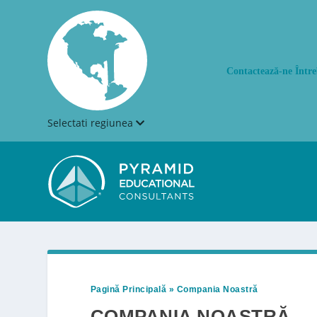
Contactează-ne
Între
Selectati regiunea
Pagină Principală
»
Compania Noastră
COMPANIA NOASTRĂ