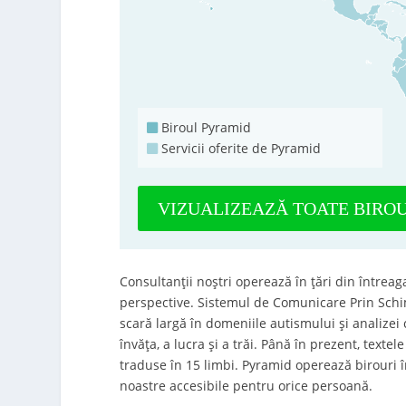
Biroul Pyramid
Servicii oferite de Pyramid
VIZUALIZEAZĂ TOATE BIRO
Consultanții noștri operează în țări din întreag
perspective. Sistemul de Comunicare Prin Schim
scară largă în domeniile autismului și analizei 
învăța, a lucra și a trăi. Până în prezent, tex
traduse în 15 limbi. Pyramid operează birouri î
noastre accesibile pentru orice persoană.