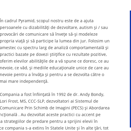
În cadrul Pyramid, scopul nostru este de a ajuta
persoanele cu dizabilități de dezvoltare, autism și / sau
provocări de comunicare să învețe să-și modeleze
propria viață și să participe la lumea din jur. Folosim un
amestec cu spectru larg de analiză comportamentală și
practici bazate pe dovezi știițifice cu rezultate pozitive,
oferim elevilor abilitățile de a vă spune ce doresc, ce au
nevoie, ce văd, și mediile educaționale unice de care au
nevoie pentru a învăța și pentru a se dezvolta către o
mai mare independență.
Compania a fost înființată în 1992 de dr. Andy Bondy,
Lori Frost, MS, CCC-SLP, dezvoltatori ai Sistemul de
Comunicare Prin Schimb de Imagini (PECS) și Abordarea
cțională . Au dezvoltat aceste practici cu accent pe
 strategiilor de predare pentru a sprijini elevii în
ce compania s-a extins în Statele Unite și în alte țări, tot