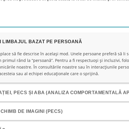
ȘI LIMBAJUL BAZAT PE PERSOANĂ
place să fie descrise în același mod. Unele persoane preferă să li se
în primul rând la “persoană”. Pentru a fi respectuoși și incluzivi, fo
unicările noastre. În consultările noastre sau în interacțiunile per
cesteia sau al echipei educaționale care o sprijină.
IEI, PECS ȘI ABA (ANALIZA COMPORTAMENTALĂ AP
HIMB DE IMAGINI (PECS)