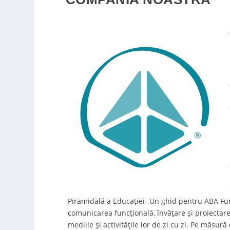
Piramidală a Educației- Un ghid pentru ABA Fun
comunicarea funcțională, învățare și proiectarea
mediile și activitățile lor de zi cu zi. Pe măsură 