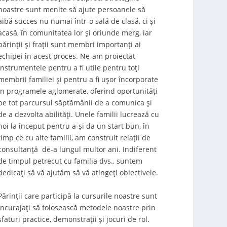
noastre sunt menite să ajute persoanele să
aibă succes nu numai într-o sală de clasă, ci și
acasă, în comunitatea lor și oriunde merg, iar
părinții și frații sunt membri importanți ai
echipei în acest proces. Ne-am proiectat
instrumentele pentru a fi utile pentru toți
membrii familiei și pentru a fi ușor încorporate
în programele aglomerate, oferind oportunități
pe tot parcursul săptămânii de a comunica și
de a dezvolta abilități. Unele familii lucrează cu
noi la început pentru a-și da un start bun, în
timp ce cu alte familii, am construit relații de
consultanță de-a lungul multor ani. Indiferent
de timpul petrecut cu familia dvs., suntem
dedicați să vă ajutăm să vă atingeți obiectivele.
Părinții care participă la cursurile noastre sunt
încurajați să folosească metodele noastre prin
sfaturi practice, demonstrații și jocuri de rol.