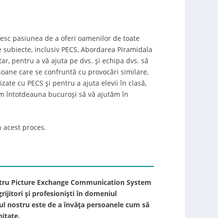
ășesc pasiunea de a oferi oamenilor de toate
ă de subiecte, inclusiv PECS, Abordarea Piramidala
r, pentru a vă ajuta pe dvs. și echipa dvs. să
ersoane care se confruntă cu provocări similare,
ate cu PECS și pentru a ajuta elevii în clasă,
ntem întotdeauna bucuroși să vă ajutăm în
n acest proces.
pentru Picture Exchange Communication System
rijitori și profesioniști în domeniul
opul nostru este de a învăța persoanele cum să
nitate.