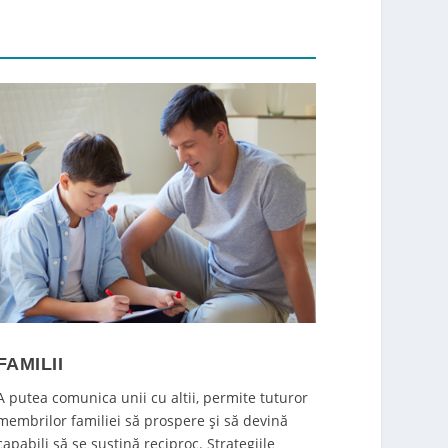
FAMILII
A putea comunica unii cu altii, permite tuturor
membrilor familiei să prospere și să devină
capabili să se susțină reciproc. Strategiile