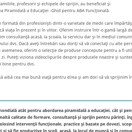
miliile, profesorii și echipele de sprijin, au beneficiat și
ea Piramidală a Educației -Ghid pentru ABA Funcțională.
te formată din profesioniști dintr-o varietate de medii care împărt
nducă viața în prezent și în viitor. Oferim instruire într-o gamă larg
 consultanță acasă, la școala, la serviciu dar și în mediul comunita
levului dvs. Dacă aveți întrebări sau doriți să vă conectați cu alte p
 asemenea, oferim o selecție de produse concepute pentru a fi utiliz
 cu zi. Puteți viziona videoclipurile despre produsele noastre și su
i bine pentru dvs.
să aibă cea mai bună viață pentru el/ea și am dori să vă sprijinim î
mondială atât pentru abordarea piramidală a educației, cât și 
altă calitate de formare, consultanță și sprijin pentru părinți, îng
 Folosind intervenții funcționale, practice și bazate pe dovezi, sc
și să fie productive în școli, acasă, la locul de muncă și în comu