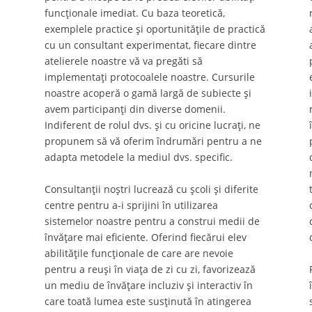
funcționale imediat. Cu baza teoretică,
exemplele practice și oportunitățile de practică
cu un consultant experimentat, fiecare dintre
atelierele noastre vă va pregăti să
implementați protocoalele noastre. Cursurile
noastre acoperă o gamă largă de subiecte și
avem participanți din diverse domenii.
Indiferent de rolul dvs. și cu oricine lucrați, ne
propunem să vă oferim îndrumări pentru a ne
adapta metodele la mediul dvs. specific.
Consultanții noștri lucrează cu școli și diferite
centre pentru a-i sprijini în utilizarea
sistemelor noastre pentru a construi medii de
învățare mai eficiente. Oferind fiecărui elev
abilitățile funcționale de care are nevoie
pentru a reuși în viața de zi cu zi, favorizează
un mediu de învățare incluziv și interactiv în
care toată lumea este susținută în atingerea