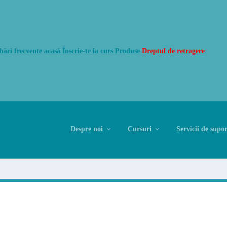
bări frecvente acasă
Înscrie-te la curs
Produse
Dreptul de retragere
Despre noi
Cursuri
Servicii de supor