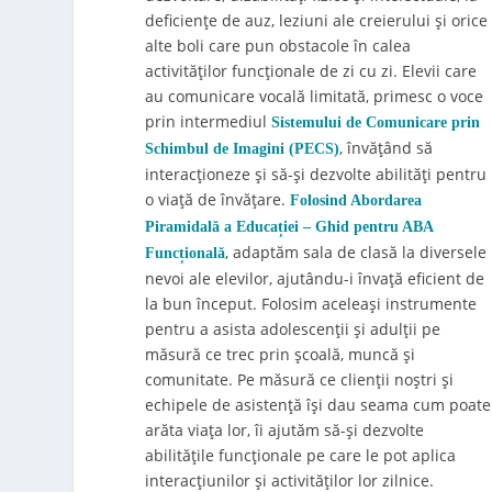
deficiențe de auz, leziuni ale creierului și orice
alte boli care pun obstacole în calea
activităților funcționale de zi cu zi. Elevii care
au comunicare vocală limitată, primesc o voce
prin intermediul
Sistemului de Comunicare prin
, învățând să
Schimbul de Imagini (PECS)
interacționeze și să-și dezvolte abilități pentru
o viață de învățare.
Folosind Abordarea
Piramidală a Educației – Ghid pentru ABA
, adaptăm sala de clasă la diversele
Funcțională
nevoi ale elevilor, ajutându-i învață eficient de
la bun început. Folosim aceleași instrumente
pentru a asista adolescenții și adulții pe
măsură ce trec prin școală, muncă și
comunitate. Pe măsură ce clienții noștri și
echipele de asistență își dau seama cum poate
arăta viața lor, îi ajutăm să-și dezvolte
abilitățile funcționale pe care le pot aplica
interacțiunilor și activităților lor zilnice.