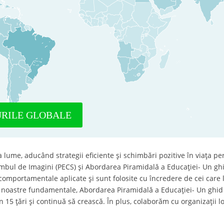
URILE GLOBALE
a lume, aducând strategii eficiente și schimbări pozitive în viața pe
bul de Imagini (PECS) și Abordarea Piramidală a Educației- Un ghi
comportamentale aplicate și sunt folosite cu încredere de cei care l
tele noastre fundamentale, Abordarea Piramidală a Educației- Un ghid
n 15 țări și continuă să crească. În plus, colaborăm cu organizații