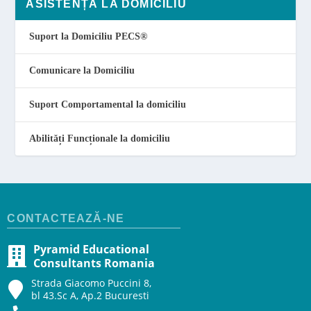
ASISTENȚĂ LA DOMICILIU
Suport la Domiciliu PECS
®
Comunicare la Domiciliu
Suport Comportamental la domiciliu
Abilități Funcționale la domiciliu
CONTACTEAZĂ-NE
Pyramid Educational
Consultants Romania
Strada Giacomo Puccini 8,
bl 43.Sc A, Ap.2 Bucuresti