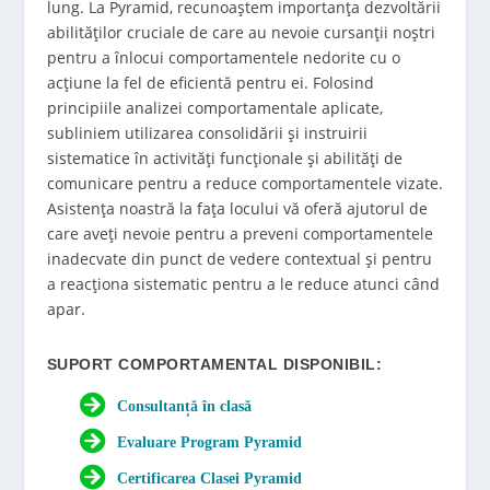
lung. La Pyramid, recunoaștem importanța dezvoltării
abilităților cruciale de care au nevoie cursanții noștri
pentru a înlocui comportamentele nedorite cu o
acțiune la fel de eficientă pentru ei. Folosind
principiile analizei comportamentale aplicate,
subliniem utilizarea consolidării și instruirii
sistematice în activități funcționale și abilități de
comunicare pentru a reduce comportamentele vizate.
Asistența noastră la fața locului vă oferă ajutorul de
care aveți nevoie pentru a preveni comportamentele
inadecvate din punct de vedere contextual și pentru
a reacționa sistematic pentru a le reduce atunci când
apar.
SUPORT COMPORTAMENTAL DISPONIBIL:
Consultanță în clasă
Evaluare Program Pyramid
Certificarea Clasei Pyramid