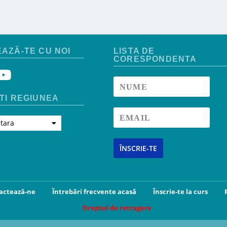
AZĂ-TE CU NOI
LISTA DE
CORESPONDENTA
TI REGIUNEA
 tara
ÎNSCRIE-TE
actează-ne
Întrebări frecvente acasă
Înscrie-te la curs
Dreptul de retragere