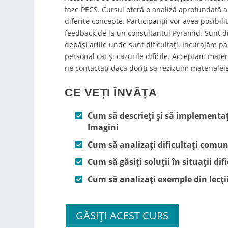
faze PECS. Cursul oferă o analiză aprofundată a
diferite concepte. Participanţii vor avea posibil
feedback de la un consultantul Pyramid. Sunt 
depăși ariile unde sunt dificultați. Incurajăm 
personal cat şi cazurile dificile. Acceptam mate
ne contactați daca doriți sa rezizuim materialel
CE VEȚI ÎNVĂȚA
Cum să descrieți și să implementa
Imagini
Cum să analizați dificultați comu
Cum să găsiți soluții în situații d
Cum să analizați exemple din lecți
GĂSIȚI ACEST CURS