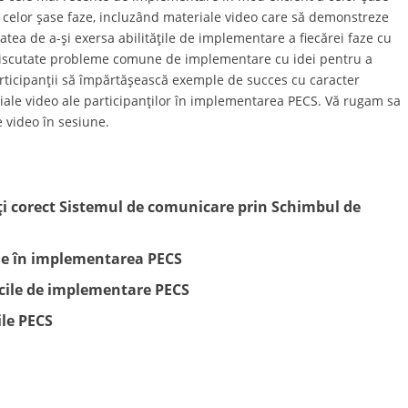
 celor şase faze, incluzând materiale video care să demonstreze
itatea de a-şi exersa abilităţile de implementare a fiecărei faze cu
discutate probleme comune de implementare cu idei pentru a
participanţii să împărtăşească exemple de succes cu caracter
riale video ale participanților în implementarea PECS. Vă rugam sa
e video în sesiune.
ți corect Sistemul de comunicare prin Schimbul de
ne în implementarea PECS
ificile de implementare PECS
ile PECS