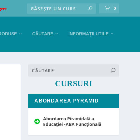
0
gere
RODUSE
CĂUTARE
INFORMAȚII UTILE
CURSURI
ABORDAREA PYRAMID
Abordarea Piramidală a
Educației -ABA Funcțională