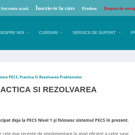
Înscrie-te la curs
 frecvente acasă
Produse
Dreptul de retra
DESPRE NOI
CURSURI
SERVICII DE SUPORT
P
lare PECS, Practica Si Rezolvarea Problemelor
ACTICA SI REZOLVAREA
cipat deja la PECS Nivel 1 și folosesc sistemul PECS în prezent.
e cele mai recente de implementare în mod eficient a celor șase