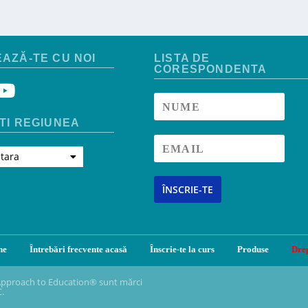
AZĂ-TE CU NOI
LISTA DE
CORESPONDENTA
TI REGIUNEA
 tara
ÎNSCRIE-TE
ne
Întrebări frecvente acasă
Înscrie-te la curs
Produse
Drep
Approach to Education
®
sunt mărci
C.