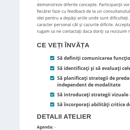
demonstreze diferite concepte. Participanţii vor
fiecărei faze cu feedback de la un consultanu
idei pentru a depăși ariile unde sunt dificultaț
caracter personal cât şi cazurile dificile. Acce
rugam sa ne contactați daca doriți sa rezizuim 
CE VEȚI ÎNVĂȚA
Să definiți comunicarea funcți
Să identificați și să evaluați ce
Să planificați strategii de pred
independent de modalitate
Să introduceți strategii vizuale
Să încorporați abilități critice 
DETALII ATELIER
Agenda:
-