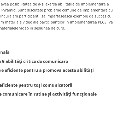
 avea posibilitatea de a-şi exersa abilităţile de implementare a
tul Pyramid. Sunt discutate probleme comune de implementare cu
i. Incurajăm participanţii să împărtăşească exemple de succes cu
ptam materiale video ale participanților în implementarea PECS. Vă
materialele video în sesiunea de curs.
onală
le 9 abilități critice de comunicare
are eficiente pentru a promova aceste abilități
 eficiente pentru toși comunicatorii
de comunicare în rutine și activități funcționale