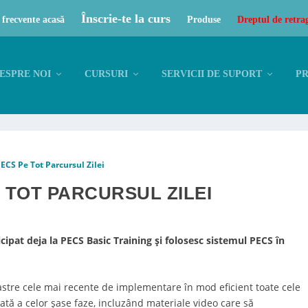
Înscrie-te la curs
 frecvente acasă
Produse
Dreptul de retra
ESPRE NOI
CURSURI
SERVICII DE SUPORT
P
ECS Pe Tot Parcursul Zilei
TOT PARCURSUL ZILEI
cipat deja la PECS Basic Training și folosesc sistemul PECS în
astre cele mai recente de implementare în mod eficient toate cele
ată a celor şase faze, incluzând materiale video care să