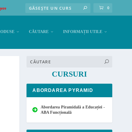
0
gere
RODUSE
CĂUTARE
INFORMAȚII UTILE
CURSURI
ABORDAREA PYRAMID
Abordarea Piramidală a Educației -
ABA Funcțională