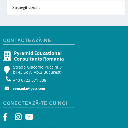
,
Strategii vizuale
0
0
CONTACTEAZĂ-NE
Pyramid Educational
Consultants Romania
Strada Giacomo Puccini 8,
bl 43.Sc A, Ap.2 Bucuresti
+40 0723 671 338
romania@pecs.com
CONECTEAZĂ-TE CU NOI