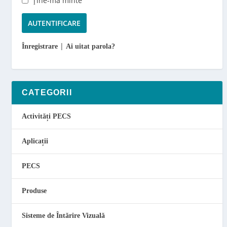
Ține-mă minte
i
9
0
|
Înregistrare
Ai uitat parola?
,
0
0
p
CATEGORII
â
n
Activități PECS
ă
l
Aplicații
a
l
e
PECS
i
Produse
1
4
Sisteme de Întărire Vizuală
0