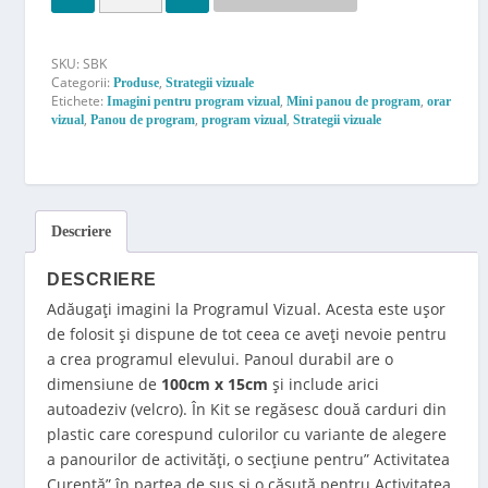
SKU:
SBK
Categorii:
,
Produse
Strategii vizuale
Etichete:
,
,
Imagini pentru program vizual
Mini panou de program
orar
,
,
,
vizual
Panou de program
program vizual
Strategii vizuale
Descriere
DESCRIERE
Adăugați imagini la Programul Vizual. Acesta este ușor
de folosit și dispune de tot ceea ce aveți nevoie pentru
a crea programul elevului. Panoul durabil are o
dimensiune de
100cm x 15cm
și include arici
autoadeziv (velcro). În Kit se regăsesc două carduri din
plastic care corespund culorilor cu variante de alegere
a panourilor de activități, o secțiune pentru” Activitatea
Curentă” în partea de sus și o căsuță pentru Activitatea