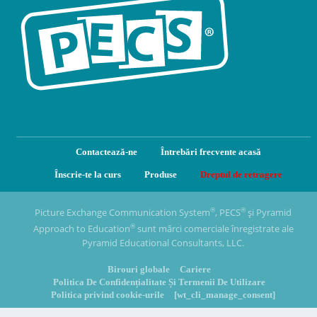
Contactează-ne
Întrebări frecvente acasă
Înscrie-te la curs
Produse
Dreptul de retragere
®
®
Picture Exchange Communication System
, PECS
și Pyramid
®
Approach to Education
sunt mărci comerciale înregistrate ale
Pyramid Educational Consultants, LLC.
Birouri globale
Cariere
Politica De Confidențialitate Și Termenii De Utilizare
Politica privind cookie-urile
[wt_cli_manage_consent]