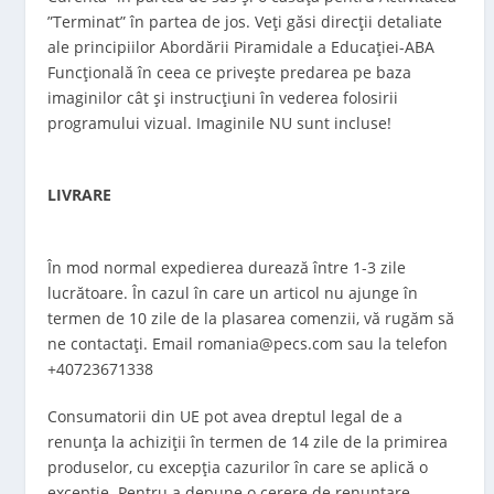
”Terminat” în partea de jos. Veți găsi direcții detaliate
ale principiilor Abordării Piramidale a Educației-ABA
Funcțională în ceea ce privește predarea pe baza
imaginilor cât și instrucțiuni în vederea folosirii
programului vizual. Imaginile NU sunt incluse!
LIVRARE
În mod normal expedierea durează între 1-3 zile
lucrătoare.
În cazul în care un articol nu ajunge în
termen de 10 zile de la plasarea comenzii, vă rugăm să
ne contactați. Email romania@pecs.com sau la telefon
+40723671338
Consumatorii din UE pot avea dreptul legal de a
renunța la achiziții în termen de 14 zile de la primirea
produselor, cu excepția cazurilor în care se aplică o
excepție. Pentru a depune o cerere de renunțare,