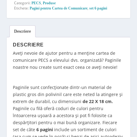
Categorii:
,
PECS
Produse
Etichete:
,
Pagini pentru Cartea de Comunicare
set 6 pagini
Descriere
DESCRIERE
Aveți nevoie de ajutor pentru a menține cartea de
comunicare PECS a elevului dvs. organizată? Paginile
noastre nou create sunt exact ceea ce aveți nevoie!
Paginile sunt confecționate dintr-un material de
plastic gros din polivinil care este neted la atingere și
extrem de durabil, cu dimensiuni
de 22 X 18 cm.
Paginile cu filă oferă coduri de culori pentru
întoarcerea ușoară a acestora și pot fi folosite ca
despărțitori pentru o mai bună organizare. Fiecare
set de câte
6 pagini
include un sortiment de culori
(așa cum se vede în poză) și benzi de arici autoadeziv