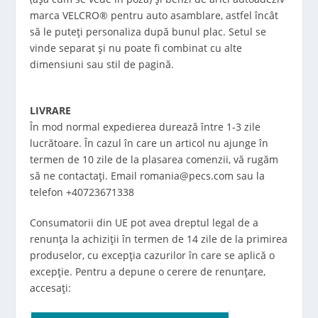
marca VELCRO® pentru auto asamblare, astfel încât
să le puteți personaliza după bunul plac. Setul se
vinde separat și nu poate fi combinat cu alte
dimensiuni sau stil de pagină.
LIVRARE
În mod normal expedierea durează între 1-3 zile
lucrătoare.
În cazul în care un articol nu ajunge în
termen de 10 zile de la plasarea comenzii, vă rugăm
să ne contactați. Email romania@pecs.com sau la
telefon +40723671338
Consumatorii din UE pot avea dreptul legal de a
renunța la achiziții în termen de 14 zile de la primirea
produselor, cu excepția cazurilor în care se aplică o
excepție. Pentru a depune o cerere de renunțare,
accesați: