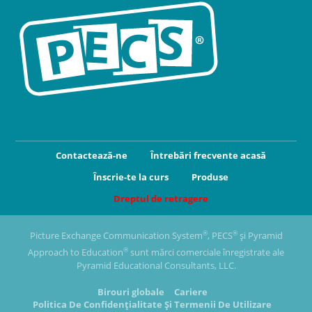
Contactează-ne
Întrebări frecvente acasă
Înscrie-te la curs
Produse
Dreptul de retragere
®
®
Picture Exchange Communication System
, PECS
și Pyramid
®
Approach to Education
sunt mărci comerciale înregistrate ale
Pyramid Educational Consultants, LLC.
Birouri globale
Cariere
Politica De Confidențialitate Și Termenii De Utilizare