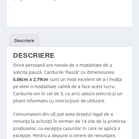
Descriere
DESCRIERE
Orice persoană are nevoie de o modalitate
de a
solicita pauză. Cardurile ‘Pauză” cu dimensiunea
5,08cm x 2,79cm
sunt
un mod excelent de a-i învăța
pe elevi o modalitate calmă de a face
acest lucru.
Cardurile vin în set de 5, cu arici adeziv (velcro) și un
pliant informativ cu instrucțiuni
de utilizare.
Consumatorii din UE pot avea dreptul legal de a
renunța la achiziții în termen de 14 zile de la primirea
produselor, cu excepția cazurilor în care se aplică o
excepție. Pentru a depune o cerere de renunțare,