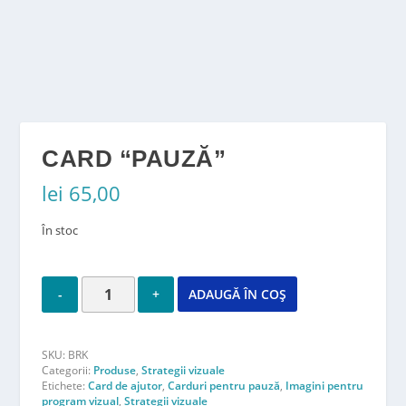
CARD “PAUZĂ”
lei
65,00
În stoc
ADAUGĂ ÎN COȘ
SKU:
BRK
Categorii:
Produse
,
Strategii vizuale
Etichete:
Card de ajutor
,
Carduri pentru pauză
,
Imagini pentru
program vizual
,
Strategii vizuale